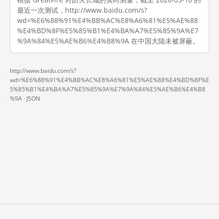
最近一次测试，http://www.baidu.com/s?
wd=%E6%88%91%E4%BB%AC%E8%A6%81%E5%AE%88
%E4%BD%8F%E5%85%B1%E4%BA%A7%E5%85%9A%E7
%9A%84%E5%AE%B6%E4%B8%9A 在中国大陆未被屏蔽。
http://www.baidu.com/s?
wd=%E6%88%91%E4%BB%AC%E8%A6%81%E5%AE%88%E4%BD%8F%E
5%85%B1%E4%BA%A7%E5%85%9A%E7%9A%84%E5%AE%B6%E4%B8
%9A ·
JSON