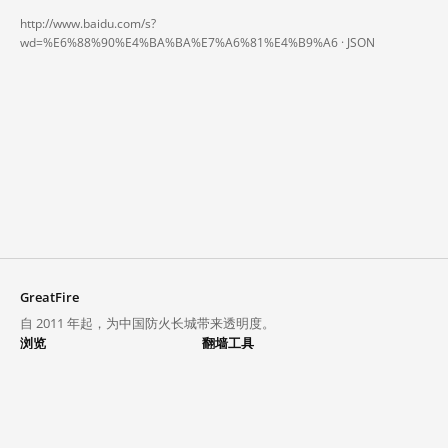
http://www.baidu.com/s?
wd=%E6%88%90%E4%BA%BA%E7%A6%81%E4%B9%A6 ·
JSON
GreatFire
自 2011 年起，为中国防火长城带来透明度。
浏览
翻墙工具
封锁列表
VPN 与代理
探索
翻墙中心
趋势
GreatFireVPN
热门网站在中国大陆的访问状况