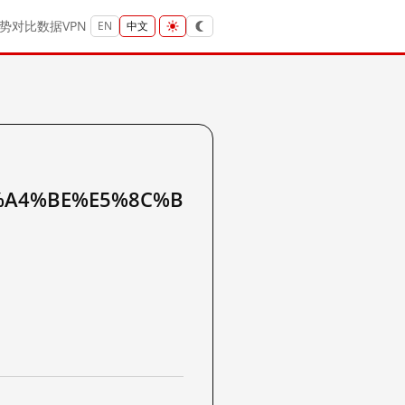
势
对比
数据
VPN
EN
中文
%A4%BE%E5%8C%B