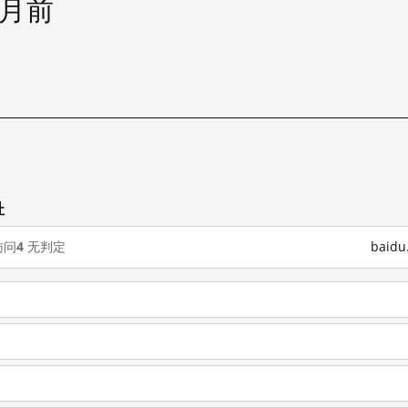
个月前
址
访问
4
无判定
baid