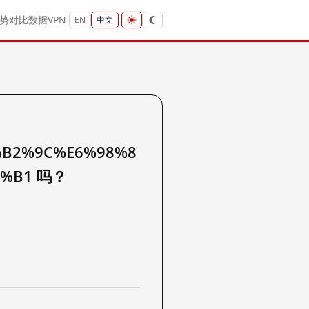
势
对比
数据
VPN
EN
中文
%B2%9C%E6%98%8
9%B1 吗？