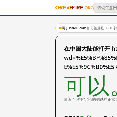
属于 baidu.com
·
部分被屏蔽
·
3000
在中国大陆能打开 http:
wd=%E5%BF%85%
E%E5%9C%B0%E5
可以
最近 1 次有定论的测试均正常