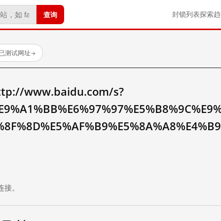
查询
封锁列表
探索
趋
 个已测试网址
→
//www.baidu.com/s?
E9%A1%BB%E6%97%97%E5%B8%9C%E9
%8F%8D%E5%AF%B9%E5%8A%A8%E4%B
。
连接。