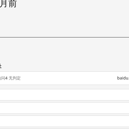
个月前
址
访问
4
无判定
baid