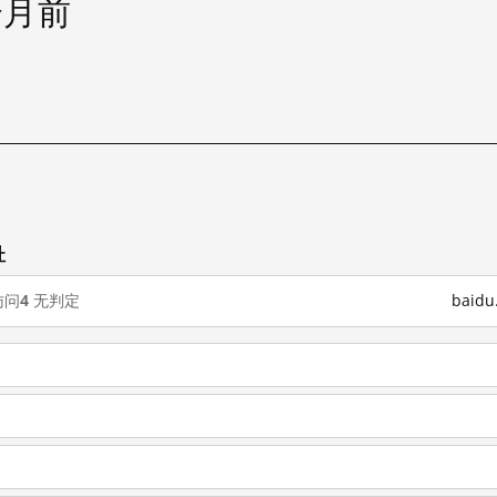
个月前
试
址
访问
4
无判定
baid