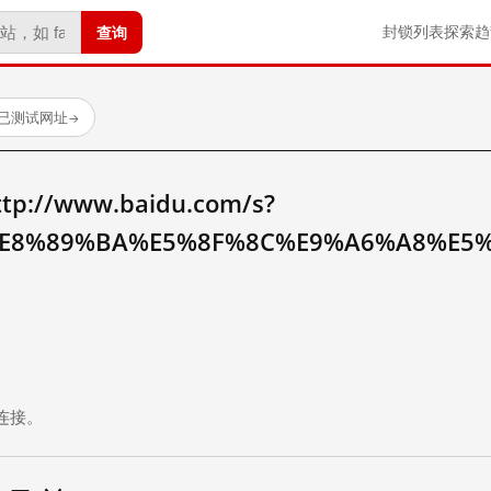
查询
封锁列表
探索
趋
 个已测试网址
→
//www.baidu.com/s?
E8%89%BA%E5%8F%8C%E9%A6%A8%E5
。
连接。