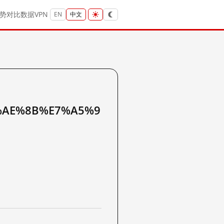
势
对比
数据
VPN
EN
中文
%AE%8B%E7%A5%9