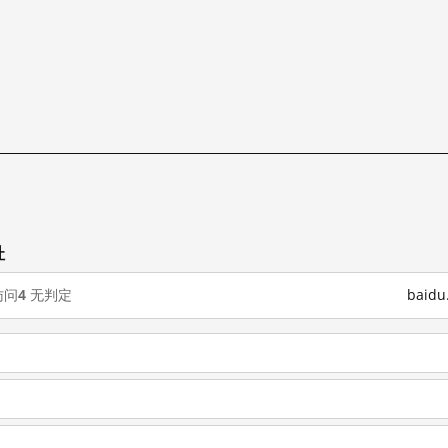
址
访问
4
无判定
baid