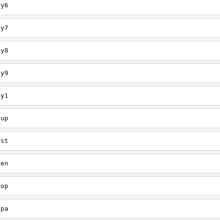
ey6
ey7
ey8
ey9
ey1
oup
est
een
oop
upa