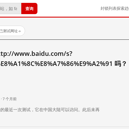
查询
封锁列表
探索
趋
 个已测试网址
→
//www.baidu.com/s?
E8%A1%8C%E8%A7%86%E9%A2%91 吗？
。
 · 7 个月前
 个月前）的最近一次测试，它在中国大陆可以访问。此后未再