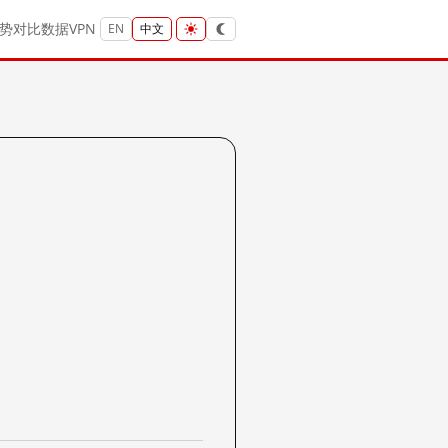
势
对比
数据
VPN
EN
中文