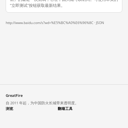
“立即测试”按钮获取最新结果。
http://www.baidu.com/s?wd=%E5%BC%A0%E6%96%8C ·
JSON
GreatFire
自 2011 年起，为中国防火长城带来透明度。
浏览
翻墙工具
封锁列表
VPN 与代理
探索
翻墙中心
趋势
GreatFireVPN