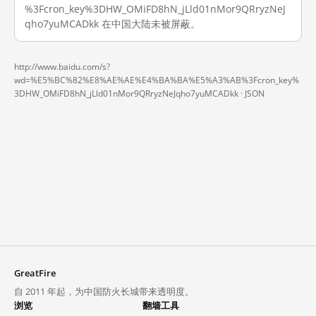
%3Fcron_key%3DHW_OMiFD8hN_jLld01nMor9QRryzNeJ
qho7yuMCADkk 在中国大陆未被屏蔽。
http://www.baidu.com/s?
wd=%E5%BC%82%E8%AE%AE%E4%BA%BA%E5%A3%AB%3Fcron_key%
3DHW_OMiFD8hN_jLld01nMor9QRryzNeJqho7yuMCADkk ·
JSON
GreatFire
自 2011 年起，为中国防火长城带来透明度。
浏览
翻墙工具