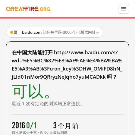
属于 baidu.com
·
部分被屏蔽
·
3000 个已测试网址
→
在中国大陆能打开 http://www.baidu.com/s?
wd=%E5%BC%82%E8%AE%AE%E4%BA%BA%
E5%A3%AB%3Fcron_key%3DHW_OMiFD8hN_
jLld01nMor9QRryzNeJqho7yuMCADkk 吗？
可以。
最近 1 次有定论的测试均正常连接。
2016
0/1
3 个月前
首次测试
受干扰 · 近 90 天
最后测试