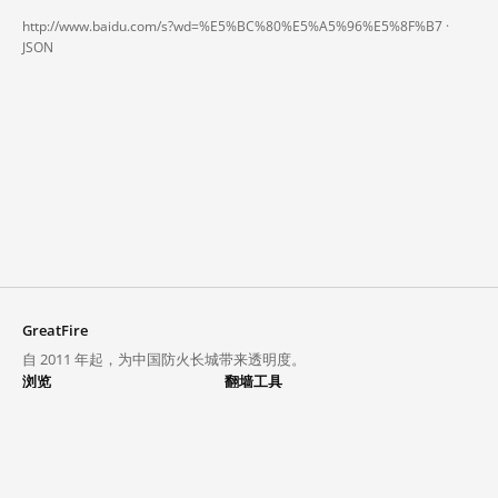
http://www.baidu.com/s?wd=%E5%BC%80%E5%A5%96%E5%8F%B7 ·
JSON
GreatFire
自 2011 年起，为中国防火长城带来透明度。
浏览
翻墙工具
封锁列表
VPN 与代理
探索
翻墙中心
趋势
GreatFireVPN
热门网站在中国大陆的访问状况