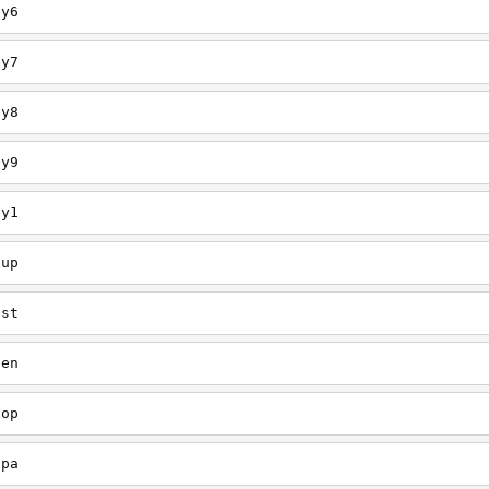
ey6
ey7
ey8
ey9
ey1
oup
est
een
oop
upa