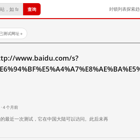
查询
封锁列表
探索
趋
 个已测试网址
→
//www.baidu.com/s?
E6%94%BF%E5%A4%A7%E8%AE%BA%E5
。
 · 4 个月前
 个月前）的最近一次测试，它在中国大陆可以访问。此后未再