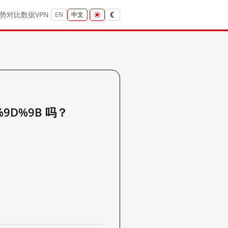
势
对比
数据
VPN
EN
中文
%9D%9B 吗？