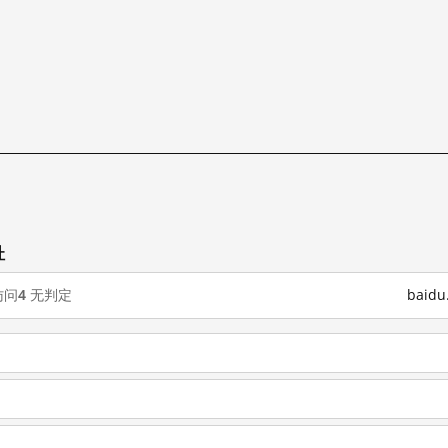
址
访问
4
无判定
baid