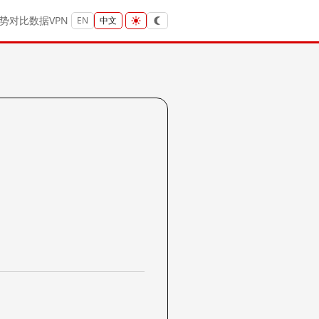
势
对比
数据
VPN
EN
中文