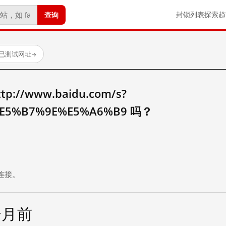
查询
封锁列表
探索
趋
 个已测试网址
→
//www.baidu.com/s?
E5%B7%9E%E5%A6%B9 吗？
。
连接。
个月前