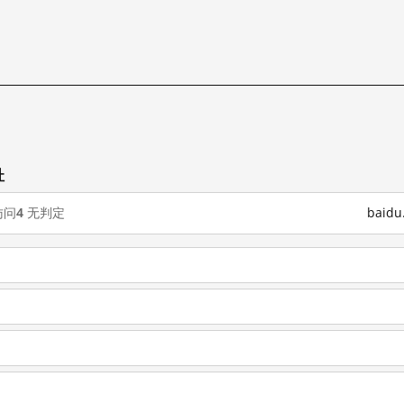
试
址
访问
4
无判定
baid