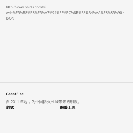
http://www.baidu.com/s?
wd=%E5%B8%B8%E5%A7%94%EF%BC%8B%E8%B4%AA%E8%85%90 ·
JSON
GreatFire
自 2011 年起，为中国防火长城带来透明度。
浏览
翻墙工具
封锁列表
VPN 与代理
探索
翻墙中心
趋势
GreatFireVPN