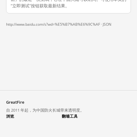
“立即测试”按钮获取最新结果。
http://www.baidu.com/s?wd=%E5%B7%AB%E6%9C%AF ·
JSON
GreatFire
自 2011 年起，为中国防火长城带来透明度。
浏览
翻墙工具
封锁列表
VPN 与代理
探索
翻墙中心
趋势
GreatFireVPN