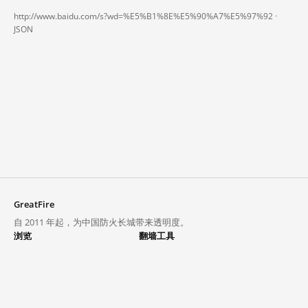
http://www.baidu.com/s?wd=%E5%B1%8E%E5%90%A7%E5%97%92 ·
JSON
GreatFire
自 2011 年起，为中国防火长城带来透明度。
浏览
翻墙工具
封锁列表
VPN 与代理
探索
翻墙中心
趋势
GreatFireVPN
热门网站在中国大陆的访问状况