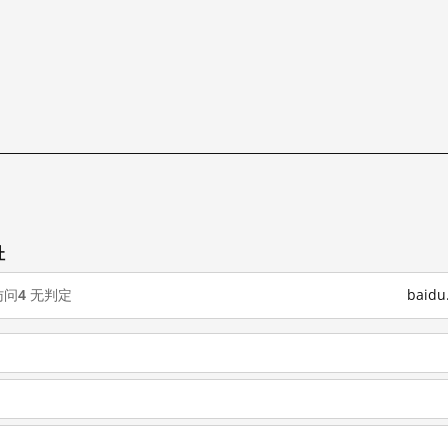
址
访问
4
无判定
baid