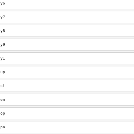
ey6
ey7
ey8
ey9
ey1
oup
est
een
oop
upa