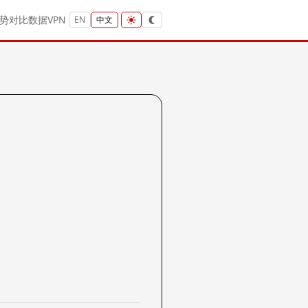
势
对比
数据
VPN
EN
中文