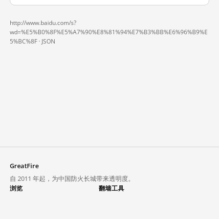
http://www.baidu.com/s?
wd=%E5%B0%8F%E5%A7%90%E8%81%94%E7%B3%BB%E6%96%B9%E
5%BC%8F ·
JSON
GreatFire
自 2011 年起，为中国防火长城带来透明度。
浏览
翻墙工具
封锁列表
VPN 与代理
探索
翻墙中心