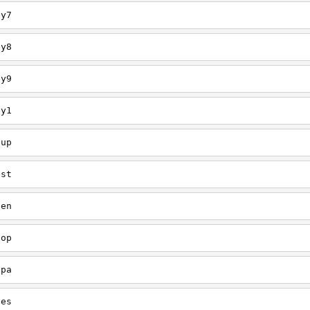
ey7
ey8
ey9
ey1
oup
est
een
oop
upa
oes