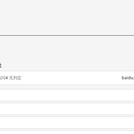
址
访问
4
无判定
baid