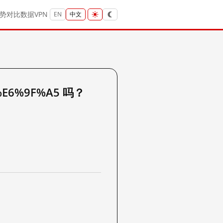
势
对比
数据
VPN
EN
中文
%E6%9F%A5 吗？