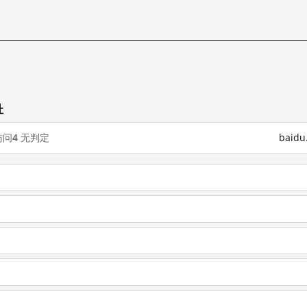
址
访问
4
无判定
baid