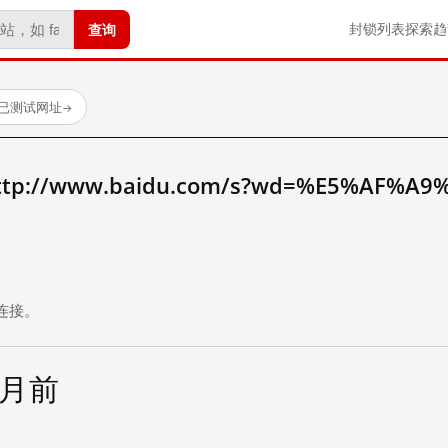
查询
封锁列表
探索
趋
 个已测试网址
→
://www.baidu.com/s?wd=%E5%AF%A9
。
连接。
个月前