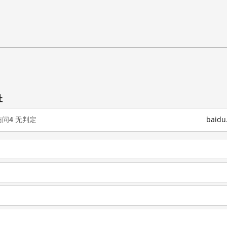
试
址
访问
4
无判定
baid