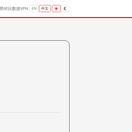
势
对比
数据
VPN
EN
中文