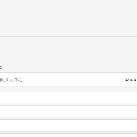
址
访问
4
无判定
baid