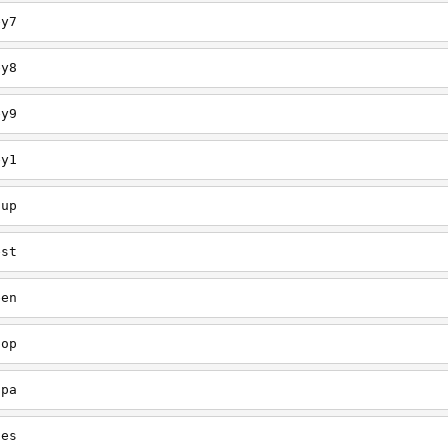
ey7
ey8
ey9
ey1
oup
est
een
oop
upa
oes