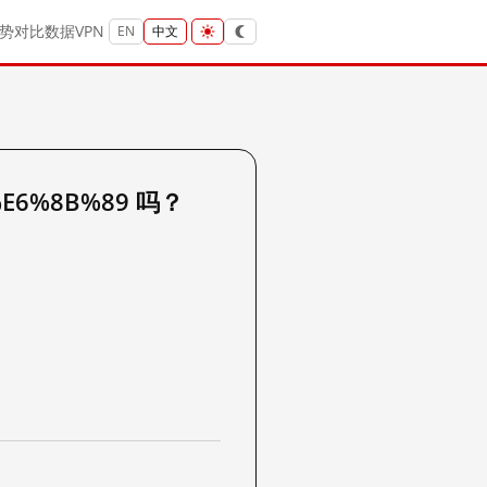
势
对比
数据
VPN
EN
中文
%E6%8B%89 吗？