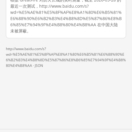
最近一次测试，http://www.baidu.com/s?
wd=%E5%AE%81%E5%8F%AF%E8%A1%80%E6%B5%81%
E6%88%90%E6%B2%B3%E4%B8%8D%E5%87%86%E8%B
6%85%E7%94%9F%E4%B8%80%E4%B8%AA 在中国大陆
未被屏蔽。
http://www.baidu.com/s?
wd=%E5%AE%81%E5%8F%AF%E8%A1%80%E6%B5%81%E6%88%90%E
6%B2%B3%E4%B8%8D%E5%87%86%E8%B6%85%E7%94%9F%E4%B8%
80%E4%B8%AA ·
JSON