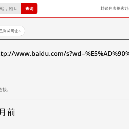
查询
封锁列表
探索
趋
 个已测试网址
→
://www.baidu.com/s?wd=%E5%AD%90
。
连接。
个月前