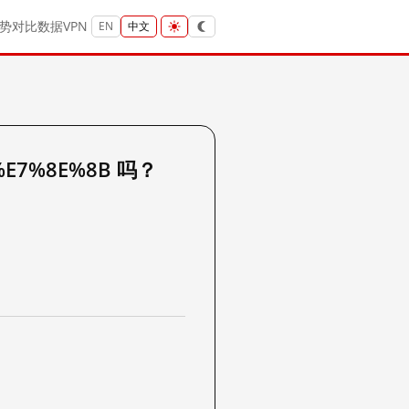
势
对比
数据
VPN
EN
中文
%E7%8E%8B 吗？