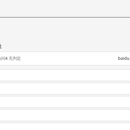
址
访问
4
无判定
baid