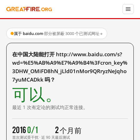
属于 baidu.com
·
部分被屏蔽
·
3000 个已测试网址
→
在中国大陆能打开 http://www.baidu.com/s?
wd=%E5%AB%A9%E7%A9%B4%3Fcron_key%
3DHW_OMiFD8hN_jLld01nMor9QRryzNeJqho
7yuMCADkk 吗？
可以。
最近 1 次有定论的测试均正常连接。
2016
0/1
2 个月前
首次测试
受干扰 · 近 90 天
最后测试