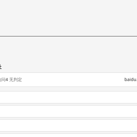
址
访问
4
无判定
baid