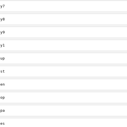
ey7
ey8
ey9
ey1
oup
est
een
oop
upa
oes