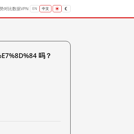
势
对比
数据
VPN
EN
中文
%E7%8D%84 吗？