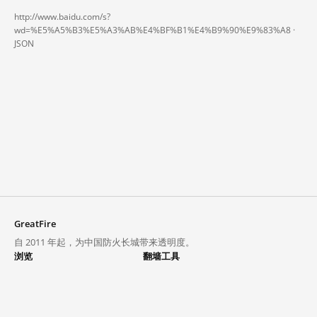
http://www.baidu.com/s?
wd=%E5%A5%B3%E5%A3%AB%E4%BF%B1%E4%B9%90%E9%83%A8 ·
JSON
GreatFire
自 2011 年起，为中国防火长城带来透明度。
浏览
翻墙工具
封锁列表
VPN 与代理
探索
翻墙中心
趋势
GreatFireVPN