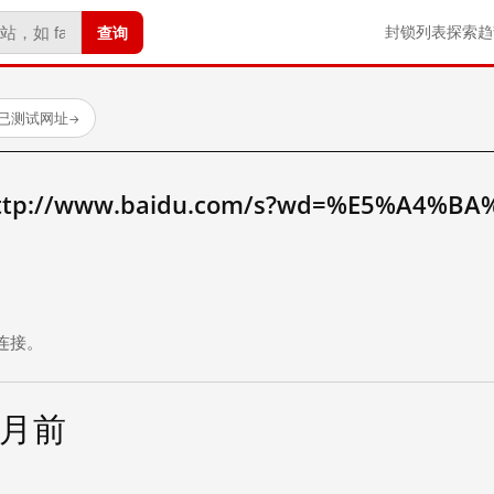
查询
封锁列表
探索
趋
 个已测试网址
→
://www.baidu.com/s?wd=%E5%A4%BA
。
连接。
个月前