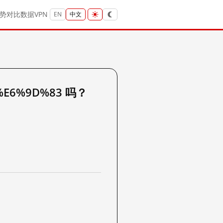
势
对比
数据
VPN
EN
中文
%E6%9D%83 吗？