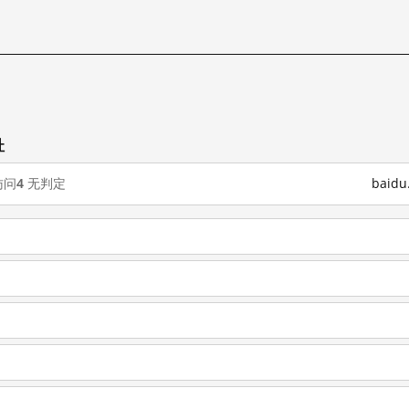
址
访问
4
无判定
baid