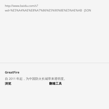
http://www.baidu.com/s?
wd=%E5%A4%AE%E8%A7%86%E5%90%8E%E5%AE%AB ·
JSON
GreatFire
自 2011 年起，为中国防火长城带来透明度。
浏览
翻墙工具
封锁列表
VPN 与代理
探索
翻墙中心
趋势
GreatFireVPN
热门网站在中国大陆的访问状况