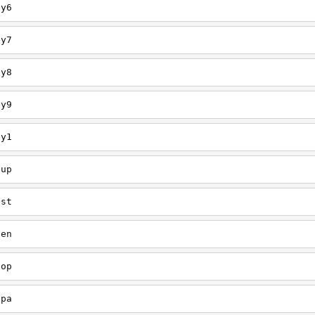
ey6
ey7
ey8
ey9
ey1
oup
est
een
oop
upa