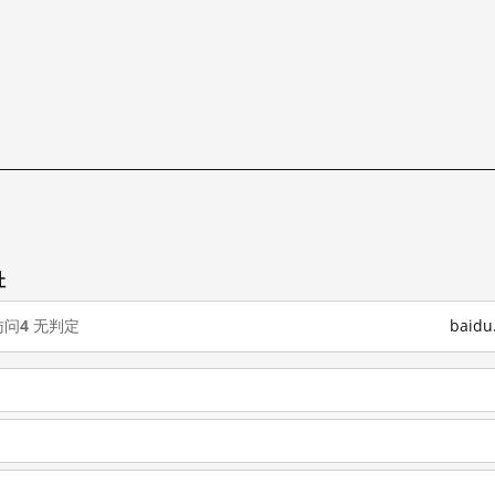
址
访问
4
无判定
baid