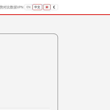
势
对比
数据
VPN
EN
中文