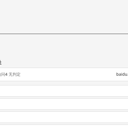
址
访问
4
无判定
baid