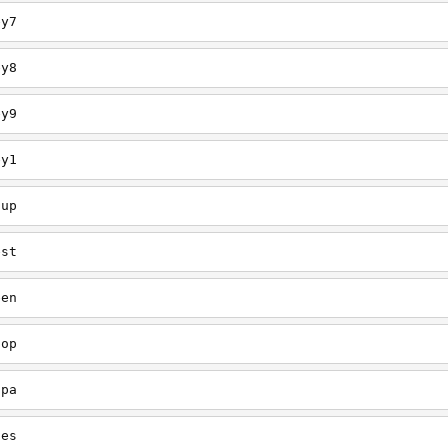
ey7
ey8
ey9
ey1
oup
est
een
oop
upa
oes