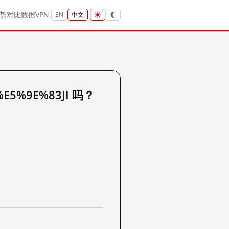
势
对比
数据
VPN
EN
中文
E5%9E%83JI 吗？