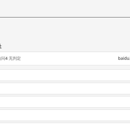
址
访问
4
无判定
baid