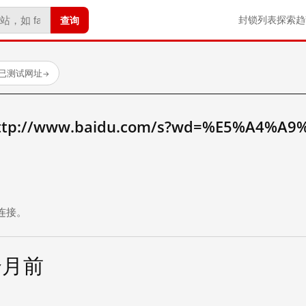
查询
封锁列表
探索
趋
 个已测试网址
→
://www.baidu.com/s?wd=%E5%A4%A9
。
连接。
个月前
试