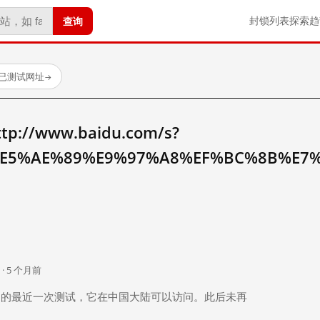
查询
封锁列表
探索
趋
 个已测试网址
→
//www.baidu.com/s?
E5%AE%89%E9%97%A8%EF%BC%8B%E7
。
 · 5 个月前
 个月前）的最近一次测试，它在中国大陆可以访问。此后未再