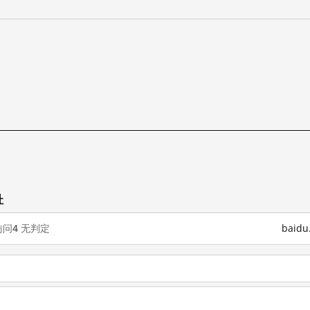
址
访问
4
无判定
baid