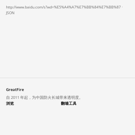
http://www.baidu.com/s?wd=%E5%A4%A7%E7%BB%84%E7%BB%87 ·
JSON
GreatFire
自 2011 年起，为中国防火长城带来透明度。
浏览
翻墙工具
封锁列表
VPN 与代理
探索
翻墙中心
趋势
GreatFireVPN
热门网站在中国大陆的访问状况