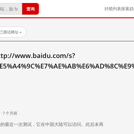
查询
封锁列表
探索
趋
 个已测试网址
→
//www.baidu.com/s?
E5%A4%9C%E7%AE%AB%E6%AD%8C%E9
。
 · 7 个月前
 个月前）的最近一次测试，它在中国大陆可以访问。此后未再