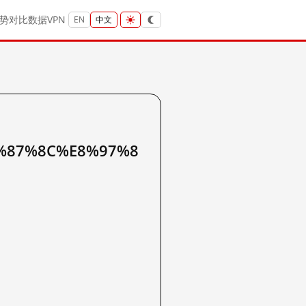
势
对比
数据
VPN
EN
中文
%87%8C%E8%97%8