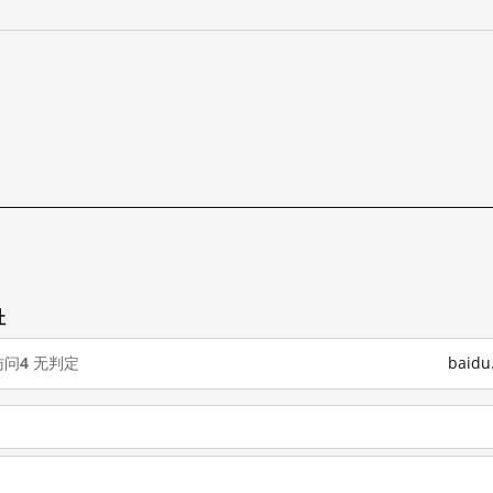
址
访问
4
无判定
baid