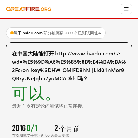
属于 baidu.com
·
部分被屏蔽
·
3000 个已测试网址
→
在中国大陆能打开 http://www.baidu.com/s?
wd=%E5%9D%A6%E5%85%8B%E4%BA%BA%
3Fcron_key%3DHW_OMiFD8hN_jLld01nMor9
QRryzNeJqho7yuMCADkk 吗？
可以。
最近 1 次有定论的测试均正常连接。
2016
0/1
2 个月前
首次测试
受干扰 · 近 90 天
最后测试