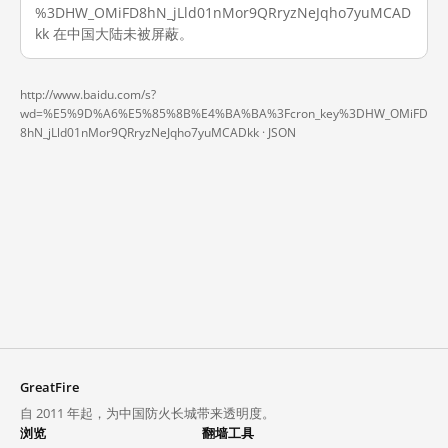
%3DHW_OMiFD8hN_jLld01nMor9QRryzNeJqho7yuMCAD
kk 在中国大陆未被屏蔽。
http://www.baidu.com/s?
wd=%E5%9D%A6%E5%85%8B%E4%BA%BA%3Fcron_key%3DHW_OMiFD
8hN_jLld01nMor9QRryzNeJqho7yuMCADkk ·
JSON
GreatFire
自 2011 年起，为中国防火长城带来透明度。
浏览
翻墙工具