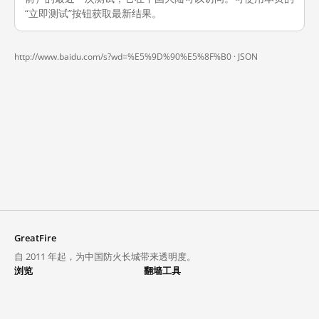
“立即测试”按钮获取最新结果。
http://www.baidu.com/s?wd=%E5%9D%90%E5%8F%B0 ·
JSON
GreatFire
自 2011 年起，为中国防火长城带来透明度。
浏览
翻墙工具
封锁列表
VPN 与代理
探索
翻墙中心
趋势
GreatFireVPN