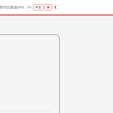
势
对比
数据
VPN
EN
中文