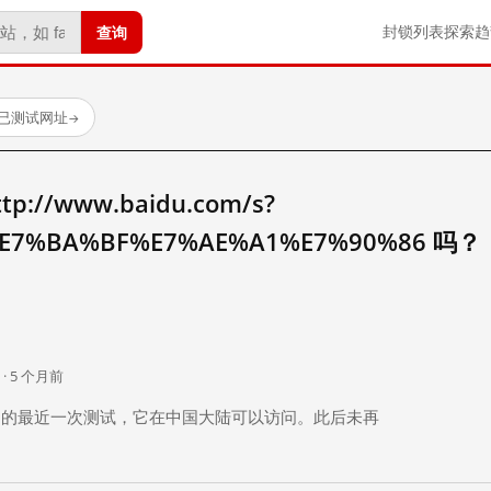
查询
封锁列表
探索
趋
 个已测试网址
→
//www.baidu.com/s?
E7%BA%BF%E7%AE%A1%E7%90%86 吗？
。
 · 5 个月前
 个月前）的最近一次测试，它在中国大陆可以访问。此后未再