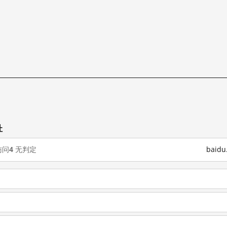
址
访问
4
无判定
baid