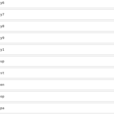
ey6
ey7
ey8
ey9
ey1
oup
est
een
oop
upa