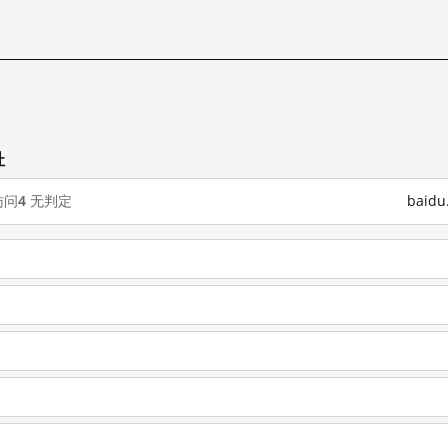
址
访问
4
无判定
baid