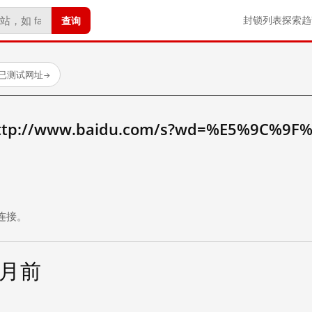
查询
封锁列表
探索
趋
 个已测试网址
→
://www.baidu.com/s?wd=%E5%9C%9F
。
连接。
个月前