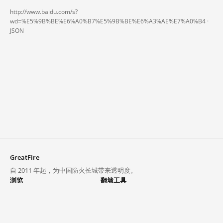
http://www.baidu.com/s?
wd=%E5%9B%BE%E6%A0%B7%E5%9B%BE%E6%A3%AE%E7%A0%B4 ·
JSON
GreatFire
自 2011 年起，为中国防火长城带来透明度。
浏览
翻墙工具
封锁列表
VPN 与代理
探索
翻墙中心
趋势
GreatFireVPN