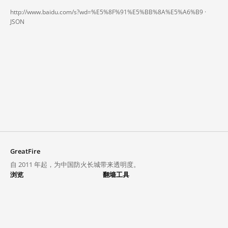
http://www.baidu.com/s?wd=%E5%8F%91%E5%BB%8A%E5%A6%B9 ·
JSON
GreatFire
自 2011 年起，为中国防火长城带来透明度。
浏览
翻墙工具
封锁列表
VPN 与代理
探索
翻墙中心
趋势
GreatFireVPN
热门网站在中国大陆的访问状况