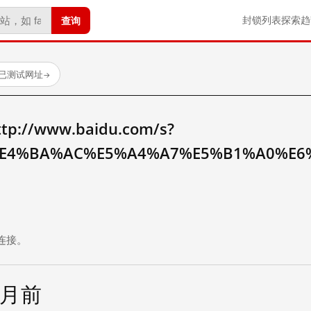
查询
封锁列表
探索
趋
 个已测试网址
→
//www.baidu.com/s?
E4%BA%AC%E5%A4%A7%E5%B1%A0%E6
。
连接。
个月前