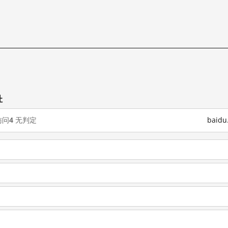
址
访问
4
无判定
baid