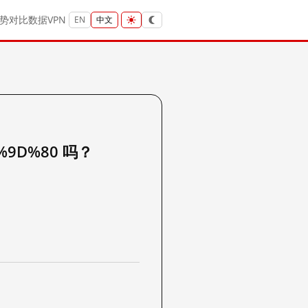
势
对比
数据
VPN
EN
中文
%9D%80 吗？