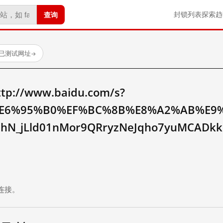
查询
封锁列表
探索
趋
 个已测试网址
→
//www.baidu.com/s?
E6%95%B0%EF%BC%8B%E8%A2%AB%E9%
hN_jLld01nMor9QRryzNeJqho7yuMCADk
。
连接。