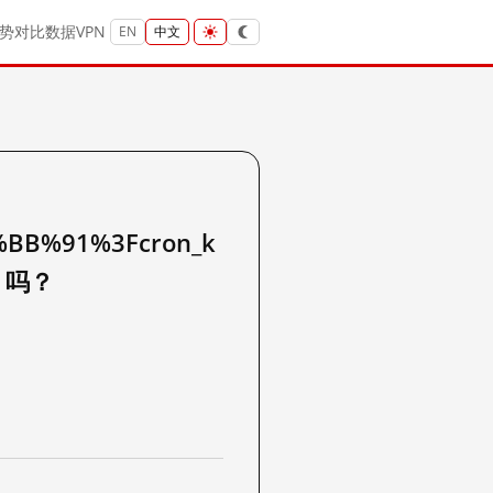
势
对比
数据
VPN
EN
中文
BB%91%3Fcron_k
k 吗？