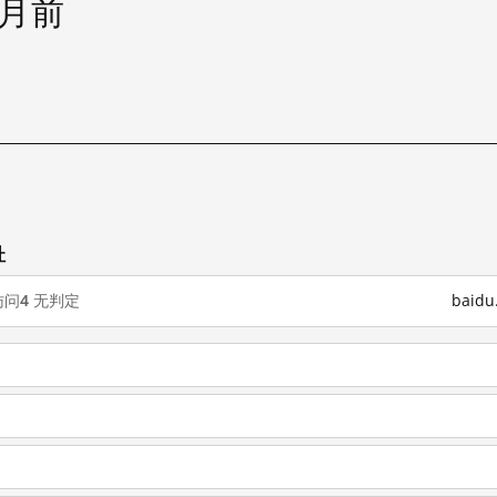
个月前
址
访问
4
无判定
baid