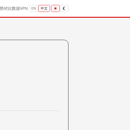
势
对比
数据
VPN
EN
中文