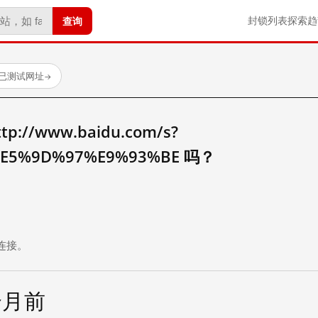
查询
封锁列表
探索
趋
 个已测试网址
→
//www.baidu.com/s?
E5%9D%97%E9%93%BE 吗？
。
连接。
个月前