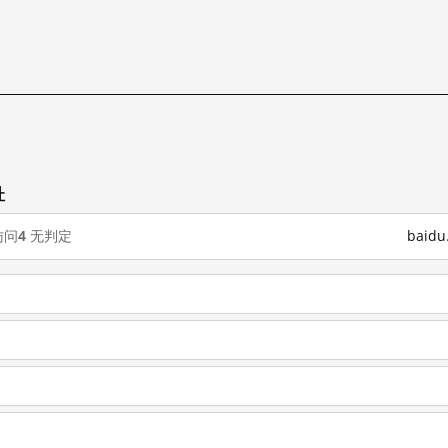
试
址
访问
4
无判定
baid