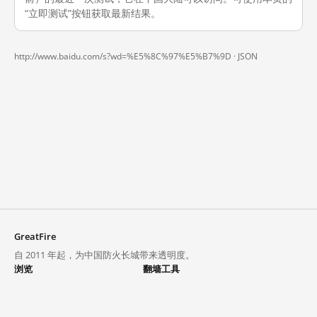
“立即测试”按钮获取最新结果。
http://www.baidu.com/s?wd=%E5%8C%97%E5%B7%9D ·
JSON
GreatFire
自 2011 年起，为中国防火长城带来透明度。
浏览
翻墙工具
封锁列表
VPN 与代理
探索
翻墙中心
趋势
GreatFireVPN