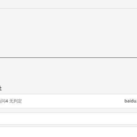
址
访问
4
无判定
baid