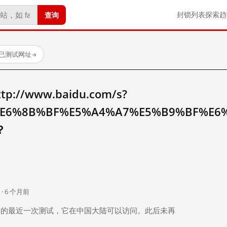
查询
封锁列表
探索
趋
 个已测试网址
→
//www.baidu.com/s?
E6%8B%BF%E5%A4%A7%E5%B9%BF%E6
？
。
 · 6 个月前
 个月前）的最近一次测试，它在中国大陆可以访问。此后未再