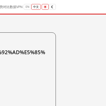
势
对比
数据
VPN
EN
中文
%92%AD%E5%85%