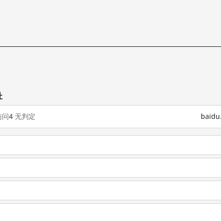
址
访问
4
无判定
baid