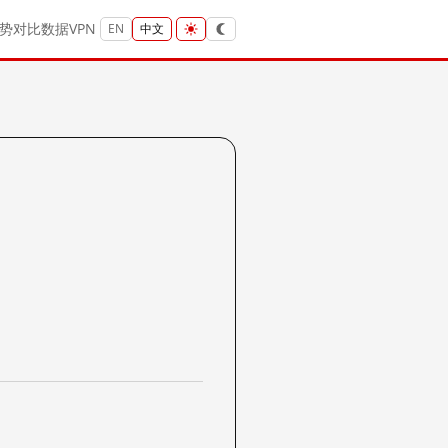
势
对比
数据
VPN
EN
中文