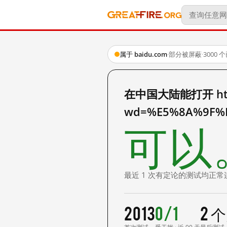
属于 baidu.com
·
部分被屏蔽
·
3000
在中国大陆能打开 http:
wd=%E5%8A%9F%
可以
最近 1 次有定论的测试均正常
2013
0/1
2 