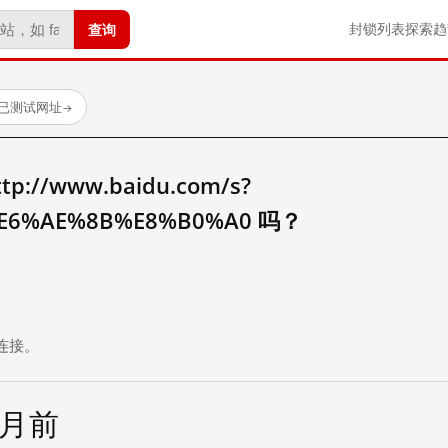
查询
封锁列表
探索
趋
 个已测试网址
→
//www.baidu.com/s?
E6%AE%8B%E8%B0%A0 吗？
。
连接。
个月前