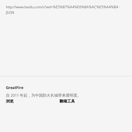
http://www.baidu.com/s?wd=%E5%87%A4%E6%8A%AC%E5%A4%B4 ·
JSON
GreatFire
自 2011 年起，为中国防火长城带来透明度。
浏览
翻墙工具
封锁列表
VPN 与代理
探索
翻墙中心
趋势
GreatFireVPN
热门网站在中国大陆的访问状况