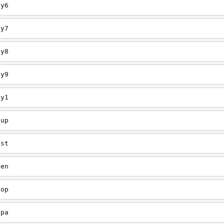
ey6
ey7
ey8
ey9
ey1
oup
est
een
oop
upa