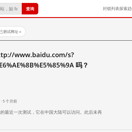
查询
封锁列表
探索
趋
 个已测试网址
→
//www.baidu.com/s?
E6%AE%8B%E5%85%9A 吗？
。
 · 5 个月前
 个月前）的最近一次测试，它在中国大陆可以访问。此后未再