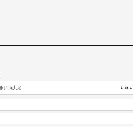
址
访问
4
无判定
baid