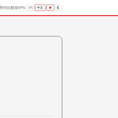
势
对比
数据
VPN
EN
中文