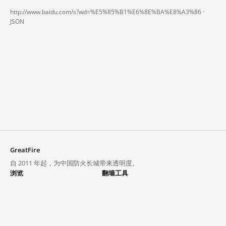
http://www.baidu.com/s?wd=%E5%85%B1%E6%8E%BA%E8%A3%86 ·
JSON
GreatFire
自 2011 年起，为中国防火长城带来透明度。
浏览
翻墙工具
封锁列表
VPN 与代理
探索
翻墙中心
趋势
GreatFireVPN
热门网站在中国大陆的访问状况