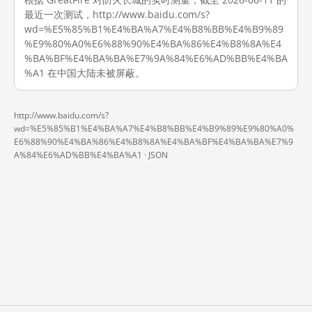
最近一次测试，http://www.baidu.com/s?
wd=%E5%85%B1%E4%BA%A7%E4%B8%BB%E4%B9%89
%E9%80%A0%E6%88%90%E4%BA%86%E4%B8%8A%E4
%BA%BF%E4%BA%BA%E7%9A%84%E6%AD%BB%E4%BA
%A1 在中国大陆未被屏蔽。
http://www.baidu.com/s?
wd=%E5%85%B1%E4%BA%A7%E4%B8%BB%E4%B9%89%E9%80%A0%
E6%88%90%E4%BA%86%E4%B8%8A%E4%BA%BF%E4%BA%BA%E7%9
A%84%E6%AD%BB%E4%BA%A1 ·
JSON