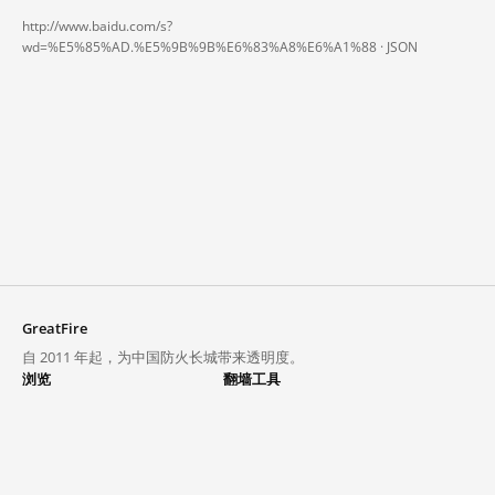
http://www.baidu.com/s?
wd=%E5%85%AD.%E5%9B%9B%E6%83%A8%E6%A1%88 ·
JSON
GreatFire
自 2011 年起，为中国防火长城带来透明度。
浏览
翻墙工具
封锁列表
VPN 与代理
探索
翻墙中心
趋势
GreatFireVPN
热门网站在中国大陆的访问状况